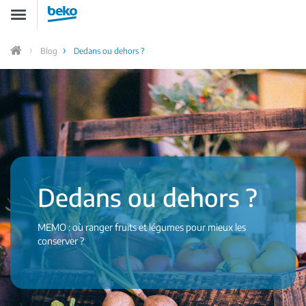
Aller
Toggle
au
navigation
contenu
principal
Blog
Dedans ou dehors ?
Accueil
Dedans ou dehors ?
MEMO : où ranger fruits et légumes pour mieux les
conserver ?