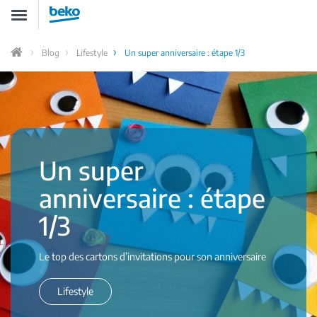
Aller
Toggle
au
navigation
contenu
principal
Blog
Lifestyle
Un super anniversaire : étape 1/3
Accueil
Un super
anniversaire : étape
1/3
Le top des cartons d’invitations pour son anniversaire
Lifestyle