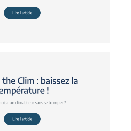
Lire l'article
the Clim : baissez la
empérature !
isir un climatiseur sans se tromper ?
Lire l'article