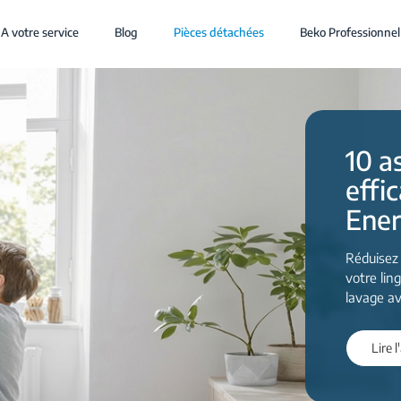
A votre service
Blog
Pièces détachées
Beko Professionnel
10 a
effi
Ener
Réduisez
votre lin
lavage a
Lire l