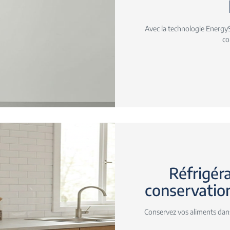
Avec la technologie EnergyS
co
Réfrigéra
conservation
Conservez vos aliments dans 