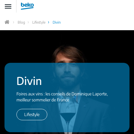
Aller
Toggle
au
navigation
contenu
principal
Blog
Lifestyle
Divin
Accueil
Divin
Foires aux vins : les conseils de Dominique Laporte,
meilleur sommelier de France
Lifestyle