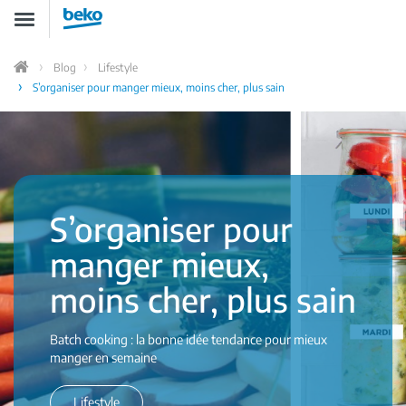
Aller
Toggle
au
navigation
contenu
principal
Blog
Lifestyle
Accueil
S’organiser pour manger mieux, moins cher, plus sain
S’organiser pour
manger mieux,
moins cher, plus sain
Batch cooking : la bonne idée tendance pour mieux
manger en semaine
Lifestyle